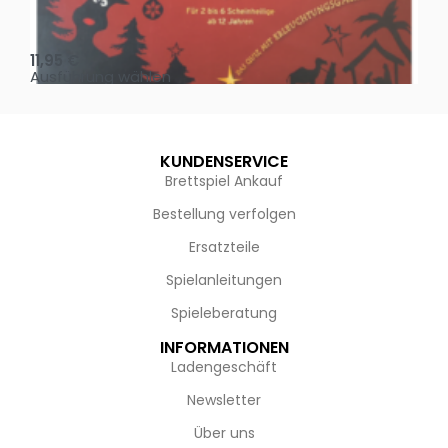
Oh, heilige Nacht!
2 D
11,95
€
4,
Ausführung wählen
Au
KUNDENSERVICE
Brettspiel Ankauf
Bestellung verfolgen
Ersatzteile
Spielanleitungen
Spieleberatung
INFORMATIONEN
Ladengeschäft
Newsletter
Über uns