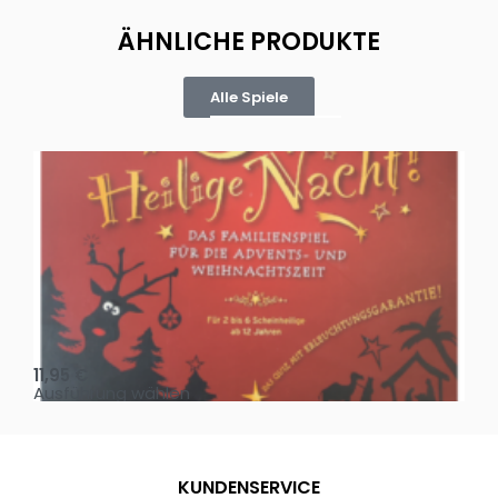
ÄHNLICHE PRODUKTE
Alle Spiele
Oh, heilige Nacht!
2 D
11,95
€
4,
Ausführung wählen
Au
KUNDENSERVICE