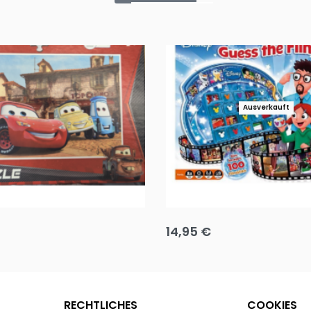
Ausverkauft
Puzzle 35 Teile Minnie +
Disney Guess the Film
14,95
€
g wählen
Ausführung wählen
RECHTLICHES
COOKIES