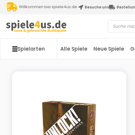
Willkommen bei spiele4us.de
Besuche uns
Bestellun
Spielarten
Alle Spiele
Neue Spiele
G