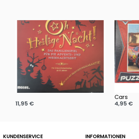
Oh, heilige Nacht!
2 Disney 
Cars
11,95
€
4,95
€
Ausführung wählen
Ausführun
KUNDENSERVICE
INFORMATIONEN