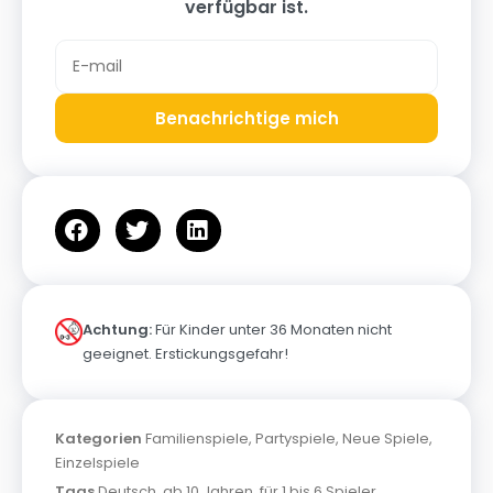
verfügbar ist.
Benachrichtige mich
Achtung:
Für Kinder unter 36 Monaten nicht
geeignet. Erstickungsgefahr!
Kategorien
Familienspiele
,
Partyspiele
,
Neue Spiele
,
Einzelspiele
Tags
Deutsch
,
ab 10 Jahren
,
für 1 bis 6 Spieler