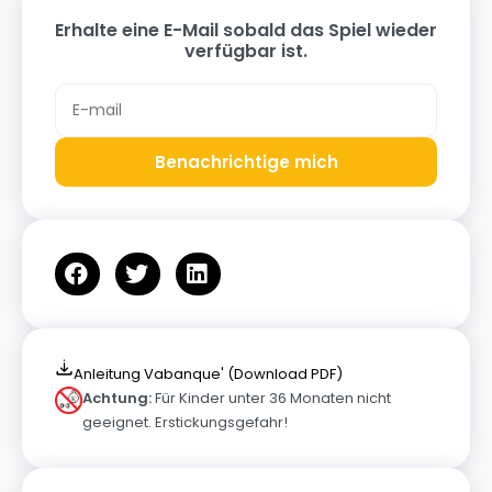
Erhalte eine E-Mail sobald das Spiel wieder
verfügbar ist.
Benachrichtige mich
Anleitung Vabanque' (Download PDF)
Achtung:
Für Kinder unter 36 Monaten nicht
geeignet. Erstickungsgefahr!