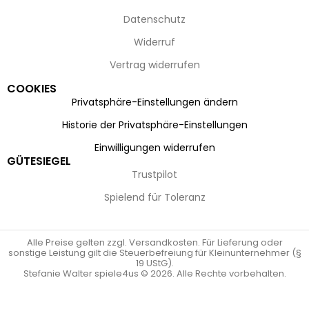
Datenschutz
Widerruf
Vertrag widerrufen
COOKIES
Privatsphäre-Einstellungen ändern
Historie der Privatsphäre-Einstellungen
Einwilligungen widerrufen
GÜTESIEGEL
Trustpilot
Spielend für Toleranz
Alle Preise gelten zzgl. Versandkosten. Für Lieferung oder
sonstige Leistung gilt die Steuerbefreiung für Kleinunternehmer (§
19 UStG).
Stefanie Walter spiele4us © 2026. Alle Rechte vorbehalten.