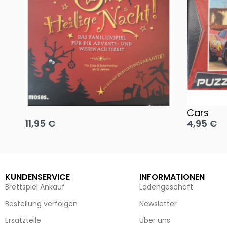
Oh, heilige Nacht!
2 Disney 
Cars
11,95
€
4,95
€
Ausführung wählen
Ausführun
KUNDENSERVICE
INFORMATIONEN
Brettspiel Ankauf
Ladengeschäft
Bestellung verfolgen
Newsletter
Ersatzteile
Über uns