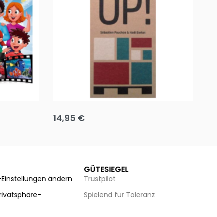
Team up
Ha
14,95
€
8
Ausführung wählen
Au
GÜTESIEGEL
-Einstellungen ändern
Trustpilot
Privatsphäre-
Spielend für Toleranz
n