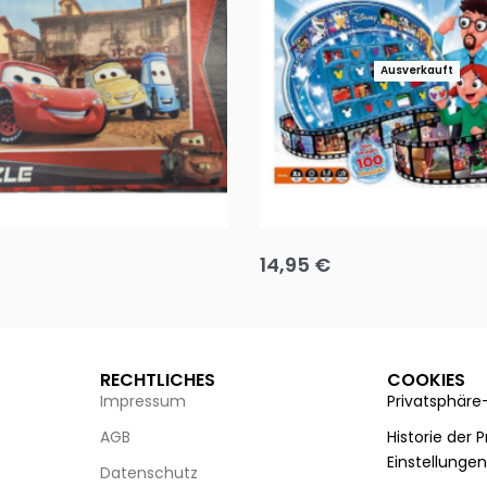
Ausverkauft
Puzzle 35 Teile Minnie +
Disney Guess the Film
14,95
€
g wählen
Ausführung wählen
RECHTLICHES
COOKIES
Impressum
Privatsphäre
AGB
Historie der 
Einstellunge
Datenschutz