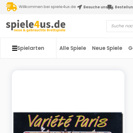
Willkommen bei spiele4us.de
Besuche uns
Bestellun
Spielarten
Alle Spiele
Neue Spiele
G