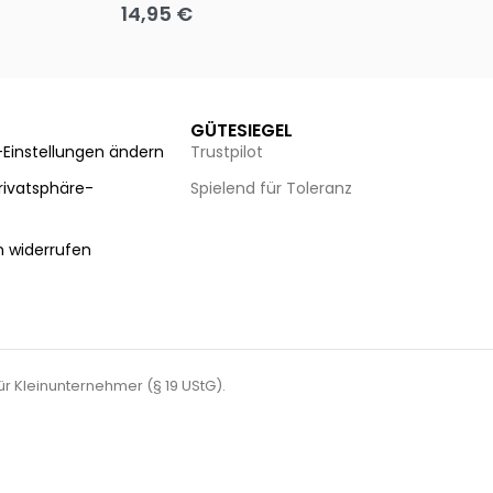
14,95
€
8
Ausführung wählen
Au
GÜTESIEGEL
-Einstellungen ändern
Trustpilot
Privatsphäre-
Spielend für Toleranz
n
n widerrufen
für Kleinunternehmer (§ 19 UStG).