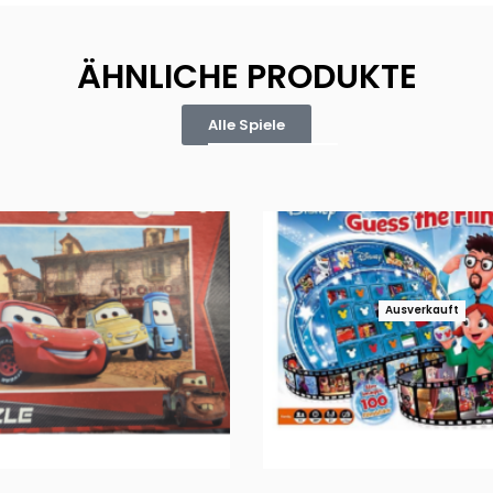
ÄHNLICHE PRODUKTE
Alle Spiele
Ausverkauft
Puzzle 35 Teile Minnie +
Disney Guess the Film