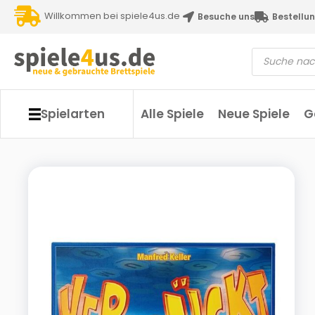
Willkommen bei spiele4us.de
Besuche uns
Bestellun
Spielarten
Alle Spiele
Neue Spiele
G