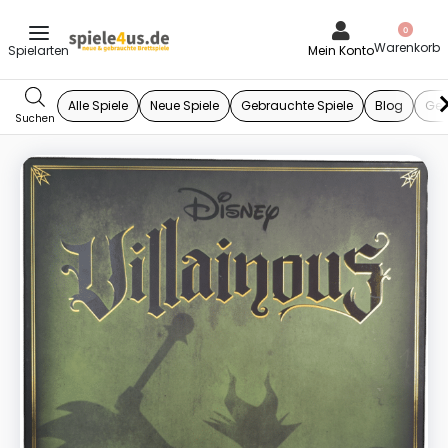
0
Mein Konto
Alle Spiele
Neue Spiele
Gebrauchte Spiele
Blog
Ges