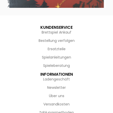
11,95
€
4,
Ausführung wählen
Au
KUNDENSERVICE
Brettspiel Ankauf
Bestellung verfolgen
Ersatzteile
Spielanleitungen
Spieleberatung
INFORMATIONEN
Ladengeschäft
Newsletter
Über uns
Versandkosten
Zahlungsmethoden