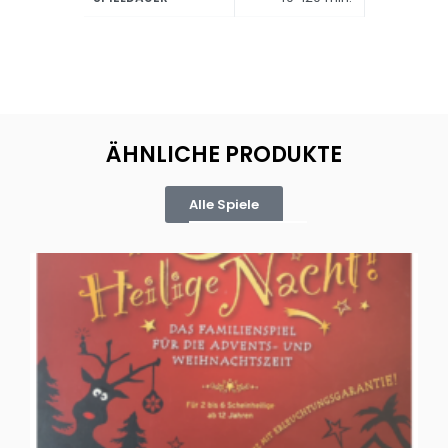
ÄHNLICHE PRODUKTE
Alle Spiele
Oh, heilige Nacht!
2 D