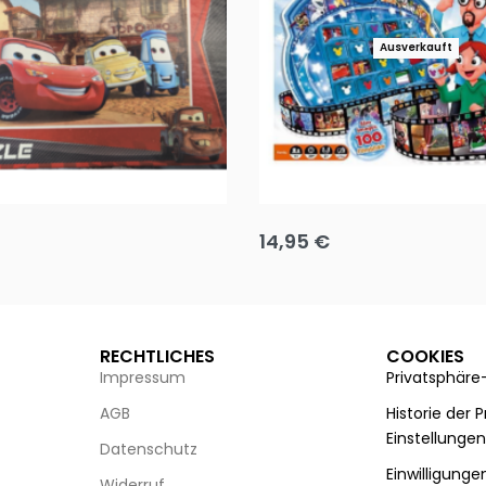
Ausverkauft
Puzzle 35 Teile Minnie +
Disney Guess the Film
14,95
€
g wählen
Ausführung wählen
RECHTLICHES
COOKIES
Impressum
Privatsphäre
AGB
Historie der 
Einstellunge
Datenschutz
Einwilligunge
Widerruf