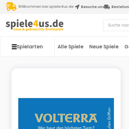
Willkommen bei spiele4us.de
Besuche uns
Bestellun
Spielarten
Alle Spiele
Neue Spiele
G