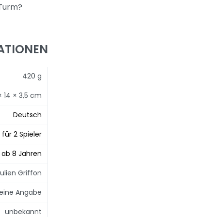
 Turm?
ATIONEN
420 g
× 14 × 3,5 cm
Deutsch
für 2 Spieler
ab 8 Jahren
ulien Griffon
eine Angabe
unbekannt