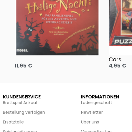
Oh, heilige Nacht!
2 Disney 
Cars
11,95
€
4,95
€
Ausführung wählen
Ausführun
KUNDENSERVICE
INFORMATIONEN
Brettspiel Ankauf
Ladengeschäft
Bestellung verfolgen
Newsletter
Ersatzteile
Über uns
Spielanleitungen
Versandkosten