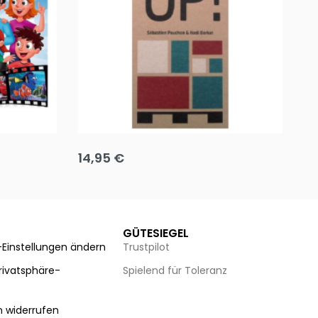
Team up
Ha
14,95
€
8
Ausführung wählen
Au
GÜTESIEGEL
-Einstellungen ändern
Trustpilot
Privatsphäre-
Spielend für Toleranz
n
n widerrufen