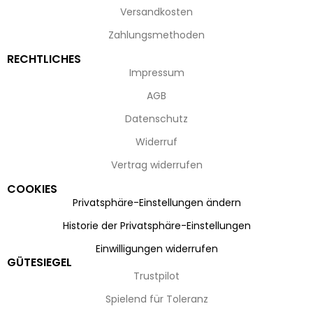
Versandkosten
Zahlungsmethoden
RECHTLICHES
Impressum
AGB
Datenschutz
Widerruf
Vertrag widerrufen
COOKIES
Privatsphäre-Einstellungen ändern
Historie der Privatsphäre-Einstellungen
Einwilligungen widerrufen
GÜTESIEGEL
Trustpilot
Spielend für Toleranz