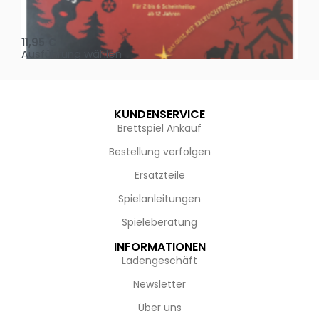
Oh, heilige Nacht!
2 D
11,95
€
4,
Ausführung wählen
Au
KUNDENSERVICE
Brettspiel Ankauf
Bestellung verfolgen
Ersatzteile
Spielanleitungen
Spieleberatung
INFORMATIONEN
Ladengeschäft
Newsletter
Über uns