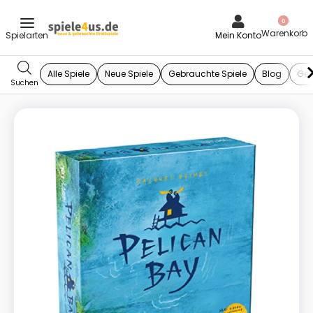
0
Mein Konto
Alle Spiele
Neue Spiele
Gebrauchte Spiele
Blog
Ges