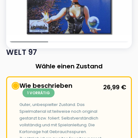
WELT 97
Wähle einen Zustand
Wie beschrieben
26,99
€
1 VORRÄTIG
Guter, unbespielter Zustand. Das
Spielmaterial ist teilweise noch original
gestanzt bzw. foliert. Selbstverständlich
vollständig und mit Spielanleitung. Die
Kartonage hat Gebrauchsspuren.