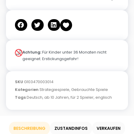
Achtung:
Für Kinder unter 36 Monaten nicht
geeignet. Erstickungsgefahr!
SKU
G103470003014
Kategorien
Strategiespiele
,
Gebrauchte Spiele
Tags
Deutsch
,
ab 10 Jahren
,
für 2 Spieler
,
englisch
BESCHREIBUNG
ZUSTANDINFOS
VERKAUFEN