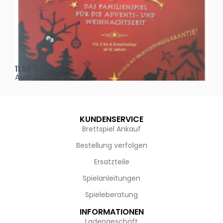
Oh, heilige Nacht!
2 D
11,95
€
4,
Ausführung wählen
Au
KUNDENSERVICE
Brettspiel Ankauf
Bestellung verfolgen
Ersatzteile
Spielanleitungen
Spieleberatung
INFORMATIONEN
Ladengeschäft