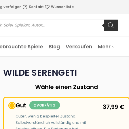
g verfolgen
Kontakt
Wunschliste
ebrauchte Spiele
Blog
Verkaufen
Mehr
WILDE SERENGETI
Wähle einen Zustand
Gut
2 VORRÄTIG
37,99
€
Guter, wenig bespielter Zustand.
Selbstverständlich vollständig und mit
Spielanleitung. Die Kartonage hat