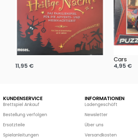
Oh, heilige Nacht!
2 Disney 
Cars
11,95
€
4,95
€
Ausführung wählen
Ausführun
KUNDENSERVICE
INFORMATIONEN
Brettspiel Ankauf
Ladengeschäft
Bestellung verfolgen
Newsletter
Ersatzteile
Über uns
Spielanleitungen
Versandkosten