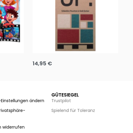
Team up
Ha
14,95
€
8
Ausführung wählen
Au
GÜTESIEGEL
-Einstellungen ändern
Trustpilot
Privatsphäre-
Spielend für Toleranz
n
n widerrufen