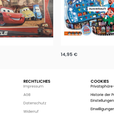
Ausverkauft
Puzzle 35 Teile Minnie +
Disney Guess the Film
14,95
€
g wählen
Ausführung wählen
RECHTLICHES
COOKIES
Impressum
Privatsphäre
AGB
Historie der 
Einstellunge
Datenschutz
Einwilligunge
Widerruf