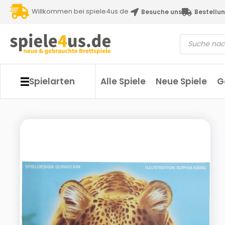
Willkommen bei spiele4us.de
Besuche uns
Bestellun
Spielarten
Alle Spiele
Neue Spiele
G