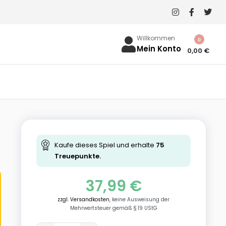
Willkommen
0
Mein Konto
0,00
€
Kaufe dieses Spiel und erhalte
75
Treuepunkte.
37,99
€
zzgl. Versandkosten
, keine Ausweisung der
Mehrwertsteuer gemäß § 19 UStG