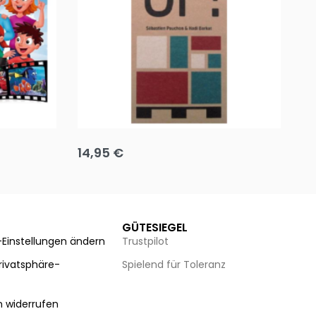
Team up
Ha
14,95
€
8
Ausführung wählen
Au
GÜTESIEGEL
-Einstellungen ändern
Trustpilot
Privatsphäre-
Spielend für Toleranz
n
n widerrufen