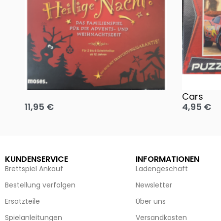
Oh, heilige Nacht!
2 Disney 
Cars
11,95
€
4,95
€
Ausführung wählen
Ausführun
KUNDENSERVICE
INFORMATIONEN
Brettspiel Ankauf
Ladengeschäft
Bestellung verfolgen
Newsletter
Ersatzteile
Über uns
Spielanleitungen
Versandkosten