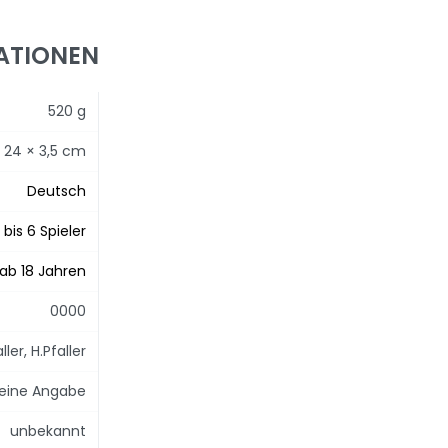
ATIONEN
520 g
× 24 × 3,5 cm
Deutsch
 bis 6 Spieler
ab 18 Jahren
0000
ller, H.Pfaller
eine Angabe
unbekannt