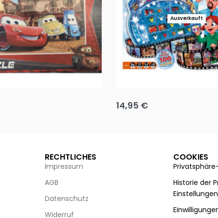
Ausverkauft
Puzzle 35 Teile Minnie +
Disney Guess the Film
14,95
€
g wählen
Ausführung wählen
RECHTLICHES
COOKIES
Impressum
Privatsphäre
AGB
Historie der 
Einstellunge
Datenschutz
Einwilligunge
Widerruf