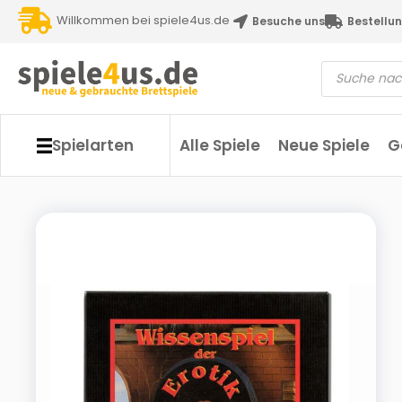
Willkommen bei spiele4us.de
Besuche uns
Bestellun
Spielarten
Alle Spiele
Neue Spiele
G