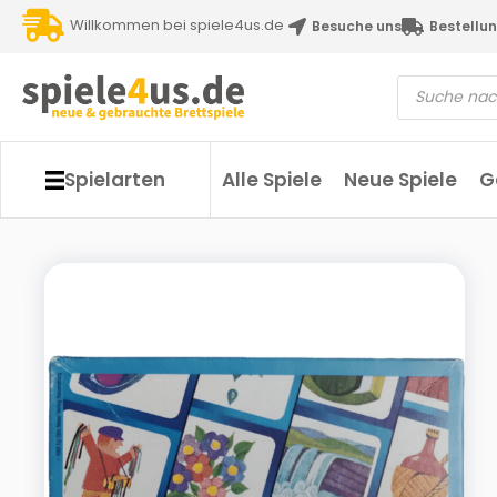
Willkommen bei spiele4us.de
Besuche uns
Bestellun
Spielarten
Alle Spiele
Neue Spiele
G