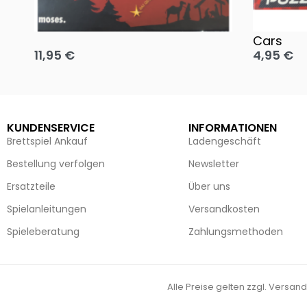
Oh, heilige Nacht!
2 Disney 
Cars
11,95
€
4,95
€
Ausführung wählen
Ausführun
KUNDENSERVICE
INFORMATIONEN
Brettspiel Ankauf
Ladengeschäft
Bestellung verfolgen
Newsletter
Ersatzteile
Über uns
Spielanleitungen
Versandkosten
Spieleberatung
Zahlungsmethoden
Alle Preise gelten zzgl. Versand