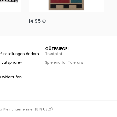
Team up
Ha
14,95
€
8
Ausführung wählen
Au
GÜTESIEGEL
-Einstellungen ändern
Trustpilot
Privatsphäre-
Spielend für Toleranz
n
n widerrufen
für Kleinunternehmer (§ 19 UStG).