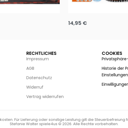
Puzzle 35 Teile Minnie +
Disney Guess the Film
14,95
€
g wählen
Ausführung wählen
RECHTLICHES
COOKIES
Impressum
Privatsphäre
AGB
Historie der 
Einstellunge
Datenschutz
Einwilligunge
Widerruf
Vertrag widerrufen
kosten. Für Lieferung oder sonstige Leistung gilt die Steuerbefreiung 
Stefanie Walter spiele4us © 2026. Alle Rechte vorbehalten.