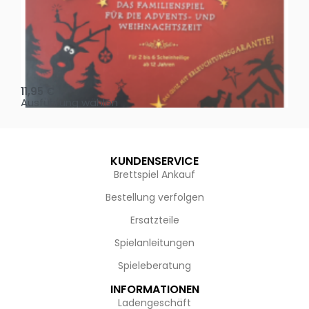
Oh, heilige Nacht!
2 D
11,95
€
4,
Ausführung wählen
Au
KUNDENSERVICE
Brettspiel Ankauf
Bestellung verfolgen
Ersatzteile
Spielanleitungen
Spieleberatung
INFORMATIONEN
Ladengeschäft