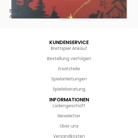
Oh, heilige Nacht!
2 D
11,95
€
4,
Ausführung wählen
Au
KUNDENSERVICE
Brettspiel Ankauf
Bestellung verfolgen
Ersatzteile
Spielanleitungen
Spieleberatung
INFORMATIONEN
Ladengeschäft
Newsletter
Über uns
Versandkosten