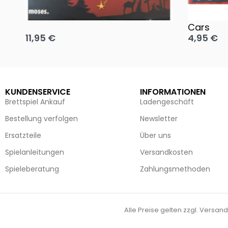
Oh, heilige Nacht!
2 Disney 
Cars
11,95
€
4,95
€
Ausführung wählen
Ausführun
KUNDENSERVICE
INFORMATIONEN
Brettspiel Ankauf
Ladengeschäft
Bestellung verfolgen
Newsletter
Ersatzteile
Über uns
Spielanleitungen
Versandkosten
Spieleberatung
Zahlungsmethoden
Alle Preise gelten zzgl. Versand