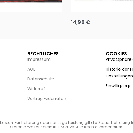
Puzzle 35 Teile Minnie +
Disney Guess the Film
14,95
€
g wählen
Ausführung wählen
RECHTLICHES
COOKIES
Impressum
Privatsphäre
AGB
Historie der 
Einstellunge
Datenschutz
Einwilligunge
Widerruf
Vertrag widerrufen
kosten. Für Lieferung oder sonstige Leistung gilt die Steuerbefreiung 
Stefanie Walter spiele4us © 2026. Alle Rechte vorbehalten.