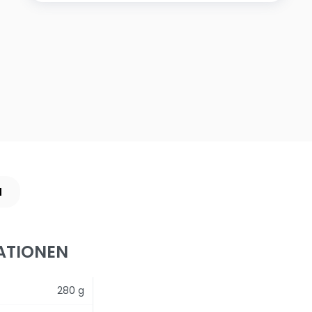
N
ATIONEN
280 g