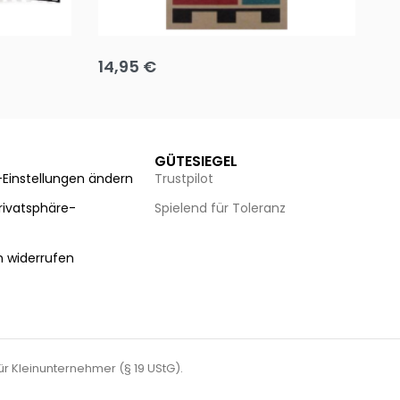
Team up
Ha
14,95
€
8
Ausführung wählen
Au
GÜTESIEGEL
-Einstellungen ändern
Trustpilot
Privatsphäre-
Spielend für Toleranz
n
n widerrufen
für Kleinunternehmer (§ 19 UStG).