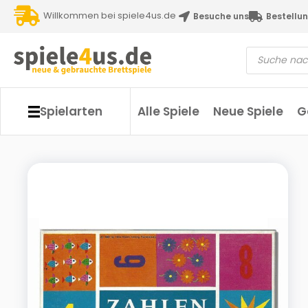
Willkommen bei spiele4us.de
Besuche uns
Bestellun
Spielarten
Alle Spiele
Neue Spiele
G