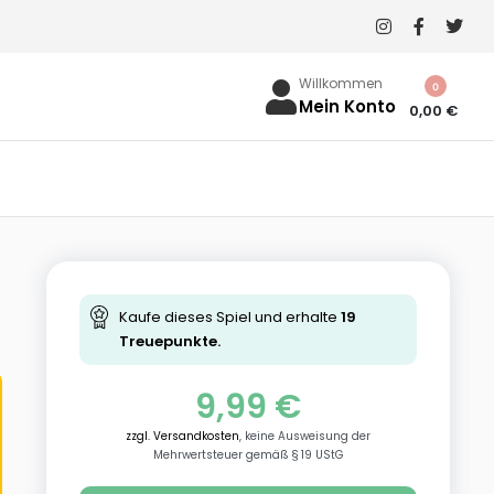
Willkommen
0
Mein Konto
0,00
€
Kaufe dieses Spiel und erhalte
19
Treuepunkte.
9,99
€
zzgl. Versandkosten
, keine Ausweisung der
Mehrwertsteuer gemäß § 19 UStG