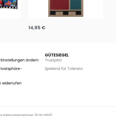
Team up
Ha
14,95
€
8
Ausführung wählen
Au
GÜTESIEGEL
-Einstellungen ändern
Trustpilot
Privatsphäre-
Spielend für Toleranz
n
n widerrufen
für Kleinunternehmer (§ 19 UStG).