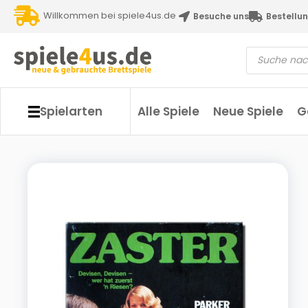
Willkommen bei spiele4us.de
Besuche uns
Bestellun
Spielarten
Alle Spiele
Neue Spiele
G