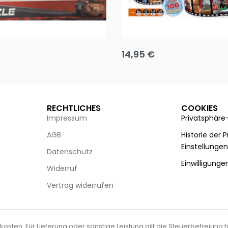
Puzzle 35 Teile Minnie +
Disney Guess the Film
14,95
€
g wählen
Ausführung wählen
RECHTLICHES
COOKIES
Impressum
Privatsphäre
AGB
Historie der 
Einstellunge
Datenschutz
Einwilligunge
Widerruf
Vertrag widerrufen
kosten. Für Lieferung oder sonstige Leistung gilt die Steuerbefreiung 