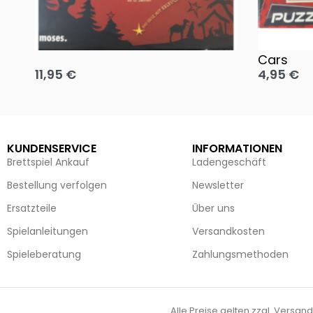
Oh, heilige Nacht!
2 Disney 
Cars
11,95
€
4,95
€
Ausführung wählen
Ausführun
KUNDENSERVICE
INFORMATIONEN
Brettspiel Ankauf
Ladengeschäft
Bestellung verfolgen
Newsletter
Ersatzteile
Über uns
Spielanleitungen
Versandkosten
Spieleberatung
Zahlungsmethoden
Alle Preise gelten zzgl. Versand