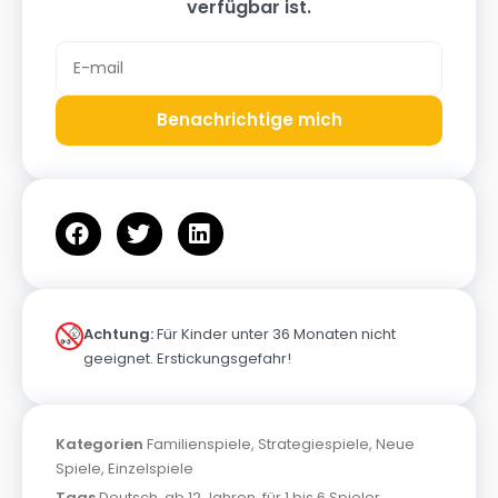
verfügbar ist.
Benachrichtige mich
Achtung:
Für Kinder unter 36 Monaten nicht
geeignet. Erstickungsgefahr!
Kategorien
Familienspiele
,
Strategiespiele
,
Neue
Spiele
,
Einzelspiele
Tags
Deutsch
,
ab 12 Jahren
,
für 1 bis 6 Spieler