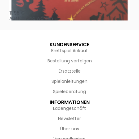
Oh, heilige Nacht!
2 D
11,95
€
4,
Ausführung wählen
Au
KUNDENSERVICE
Brettspiel Ankauf
Bestellung verfolgen
Ersatzteile
Spielanleitungen
Spieleberatung
INFORMATIONEN
Ladengeschäft
Newsletter
Über uns
Versandkosten