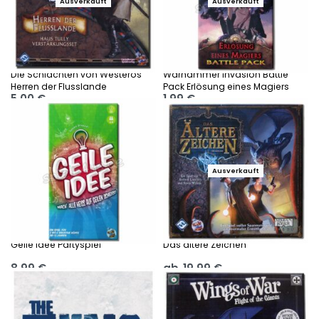
Ausverkauft
Ausverkauft
Die Schlachten von Westeros
Warhammer Invasion Battle
Herren der Flusslande
Pack Erlösung eines Magiers
5,00
€
1,99
€
Ausführung wählen
Ausführung wählen
Ausverkauft
Geile Idee Partyspiel
Das ältere Zeichen
8,99
€
ab
19,99
€
Ausführung wählen
Ausführung wählen