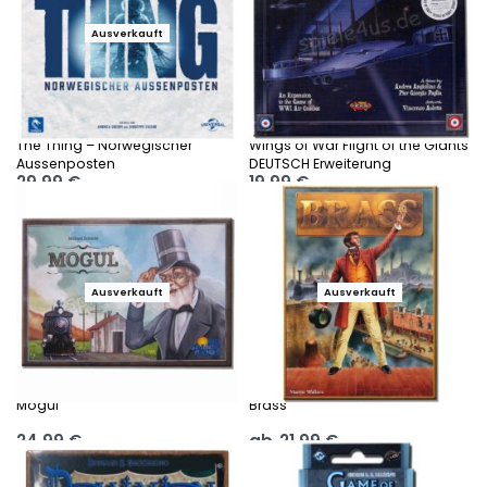
Ausverkauft
The Thing – Norwegischer
Wings of War Flight of the Giants
Aussenposten
DEUTSCH Erweiterung
29,99
€
19,99
€
Ausführung wählen
Ausführung wählen
Ausverkauft
Ausverkauft
Mogul
Brass
24,99
€
ab
21,99
€
Ausführung wählen
Ausführung wählen