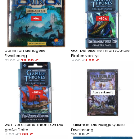
-9%
-60%
Dominion Menagerie
GoT Der eiserne Thron LCG Die
Erweiterung
Piraten von Lys
31,99
€
28,99
€
4,99
€
1,99
€
Ausführung wählen
Ausführung wählen
-60%
Ausverkauft
GoT Der eiserne Thron LCG Die
Talisman: Die Heilige Quelle
große Flotte
Erweiterung
4,99
€
1,99
€
24,99
€