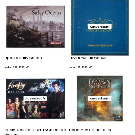
Ausführung wählen
Ausführung wählen
Ausverkauft
Upon a salty Ocean
Trivial Pursuit Genus
ab
18,99
€
ab
9,99
€
Ausführung wählen
Ausführung wählen
Ausverkauft
Ausverkauft
Firefly: Das Spiel DEUTSCH Deluxe
Dead Men tell no tales
Version