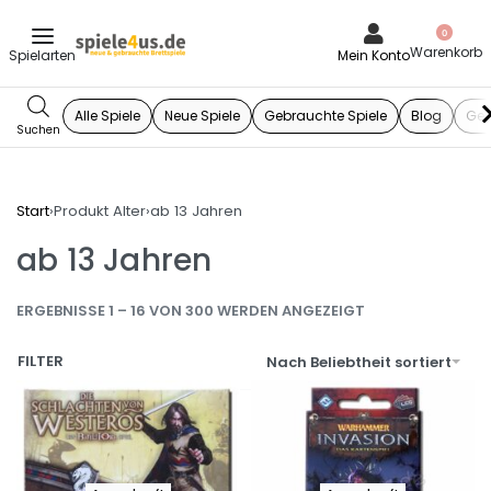
0
Mein Konto
Alle Spiele
Neue Spiele
Gebrauchte Spiele
Blog
Ges
Start
›
Produkt Alter
›
ab 13 Jahren
ab 13 Jahren
ERGEBNISSE 1 – 16 VON 300 WERDEN ANGEZEIGT
FILTER
Nach Beliebtheit sortiert