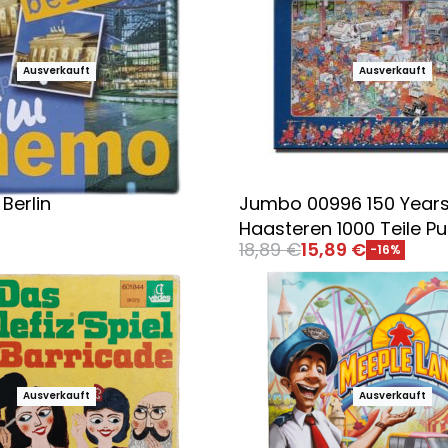
Ausverkauft
Ausverkauft
Berlin
Jumbo 00996 150 Years 
Haasteren 1000 Teile Pu
18,89
€
15,89
€
-16%
 wählen
Ausführung wählen
Ausverkauft
Ausverkauft