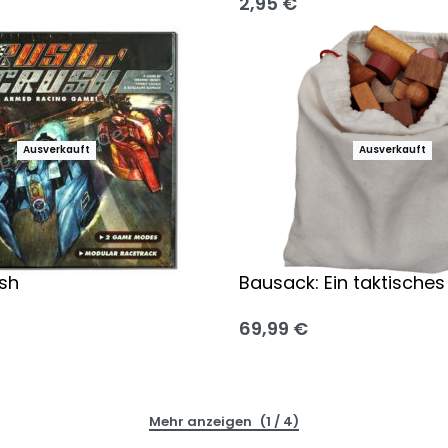
2,95
€
 wählen
Ausführung wählen
Ausverkauft
Ausverkauft
sh
Bausack: Ein taktisches
69,99
€
 wählen
Ausführung wählen
(1 / 4)