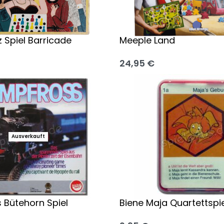
z Spiel Barricade
Meeple Land
24,95
€
 wählen
Ausführung wählen
Ausverkauft
 Bütehorn Spiel
Biene Maja Quartettspie