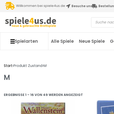
Willkommen bei spiele4us.de
Besuche uns
Bestellun
Spielarten
Alle Spiele
Neue Spiele
G
Start
›
Produkt Zustand
›
M
M
ERGEBNISSE 1 – 16 VON 49 WERDEN ANGEZEIGT