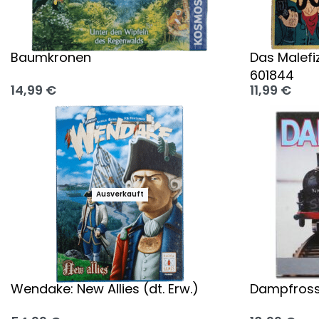
Baumkronen
Das Malefi
601844
14,99
€
11,99
€
Ausführung wählen
Ausführung
Ausverkauft
Wendake: New Allies (dt. Erw.)
Dampfross