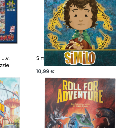
J.v.
Similo: Der Herr der Ringe
zzle
10,99
€
Ausführung wählen