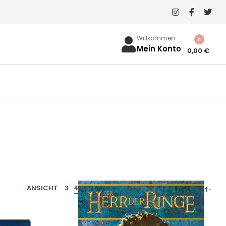
Willkommen
0
Mein Konto
0,00
€
ANSICHT
3
4
5
Nach Beliebtheit sortiert