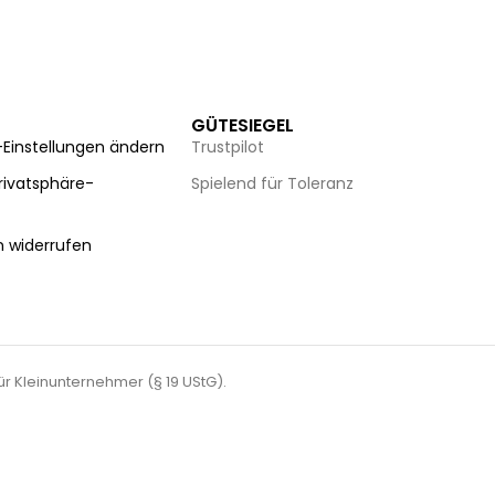
GÜTESIEGEL
-Einstellungen ändern
Trustpilot
Privatsphäre-
Spielend für Toleranz
n
n widerrufen
für Kleinunternehmer (§ 19 UStG).