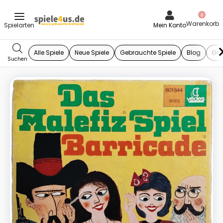
0
Mein Konto
Alle Spiele
Neue Spiele
Gebrauchte Spiele
Blog
Ges