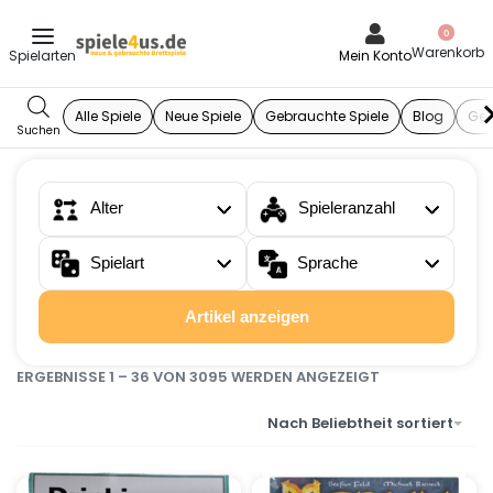
0
Mein Konto
Alle Spiele
Neue Spiele
Gebrauchte Spiele
Blog
Ges
Alter
Spieleranzahl
Spielart
Sprache
Artikel anzeigen
ERGEBNISSE 1 – 36 VON 3095 WERDEN ANGEZEIGT
Nach Beliebtheit sortiert