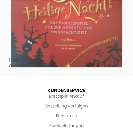
Oh, heilige Nacht!
2 D
11,95
€
4,
Ausführung wählen
Au
KUNDENSERVICE
Brettspiel Ankauf
Bestellung verfolgen
Ersatzteile
Spielanleitungen