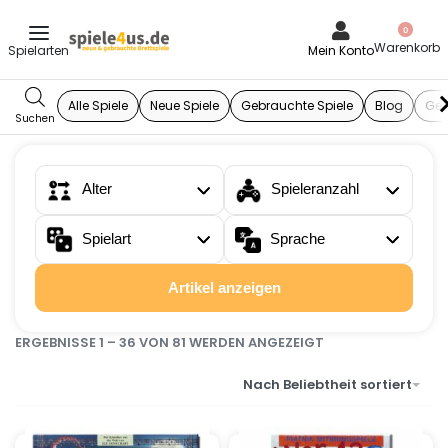
0
Mein Konto
Alle Spiele
Neue Spiele
Gebrauchte Spiele
Blog
Ges
Alter
Spieleranzahl
Spielart
Sprache
Artikel anzeigen
ERGEBNISSE 1 – 36 VON 81 WERDEN ANGEZEIGT
Nach Beliebtheit sortiert