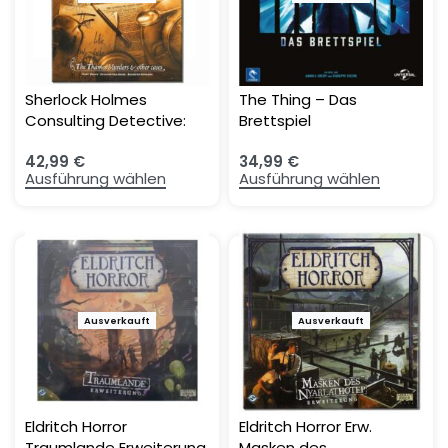
Sherlock Holmes
The Thing – Das
Consulting Detective:
Brettspiel
The Thames Murders &
42,99
€
34,99
€
Other Cases
Ausführung wählen
Ausführung wählen
Ausverkauft
Ausverkauft
Eldritch Horror
Eldritch Horror Erw.
Traumlande Erweiterung
Masken des