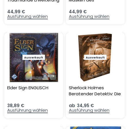
Nyarlathotep
44,99
€
44,99
€
Ausführung wählen
Ausführung wählen
Ausverkauft
Ausverkauft
Elder Sign ENGLISCH
Sherlock Holmes
Beratender Detektiv: Die
Themse-Morde &
38,89
€
ab
34,95
€
andere Fälle
Ausführung wählen
Ausführung wählen