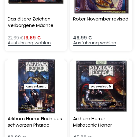
Das ältere Zeichen
Roter November revised
Verborgene Mächte
Erweiterung
22,69
€
19,69
€
49,99
€
Ausführung wählen
Ausführung wählen
Ausverkauft
Ausverkauft
Arkham Horror Fluch des
Arkham Horror
schwarzen Pharao
Miskatonic Horror
Revised
Expansion