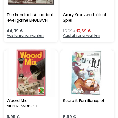
The Ironclads A tactical
Cruxy Kreuzworträtsel
level game ENGLISCH
Spiel
44,99
€
15,69
€
12,69
€
Ausführung wählen
Ausführung wählen
Woord Mix
Scare it Familienspiel
NIEDERLÄNDISCH
9,99
€
6,99
€