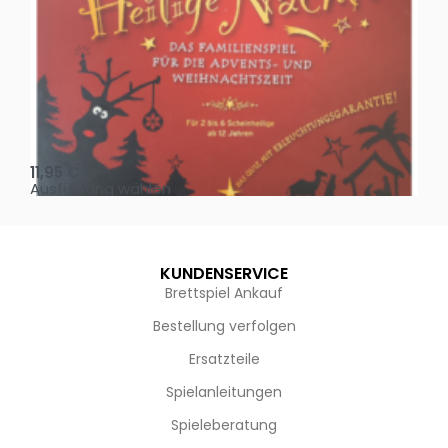
Oh, heilige Nacht!
2 D
11,95
€
4,
Ausführung wählen
Au
KUNDENSERVICE
Brettspiel Ankauf
Bestellung verfolgen
Ersatzteile
Spielanleitungen
Spieleberatung