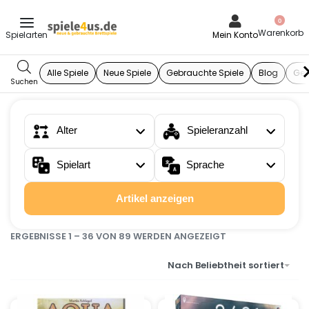
0
Mein Konto
Alle Spiele
Neue Spiele
Gebrauchte Spiele
Blog
Ges
Alter
Spieleranzahl
Spielart
Sprache
Artikel anzeigen
ERGEBNISSE 1 – 36 VON 89 WERDEN ANGEZEIGT
Nach Beliebtheit sortiert