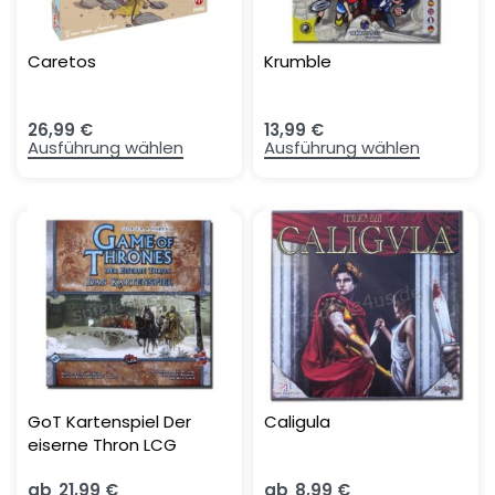
Caretos
Krumble
26,99
€
13,99
€
Ausführung wählen
Ausführung wählen
GoT Kartenspiel Der
Caligula
eiserne Thron LCG
Grundset
ab
21,99
€
ab
8,99
€