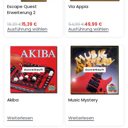
Escape Quest
Via Appia
Erweiterung 2
18,39
€
15,39
€
54,99
€
49,99
€
Ausführung wählen
Ausführung wählen
Ausverkauft
Ausverkauft
Akiba
Music Mystery
Weiterlesen
Weiterlesen