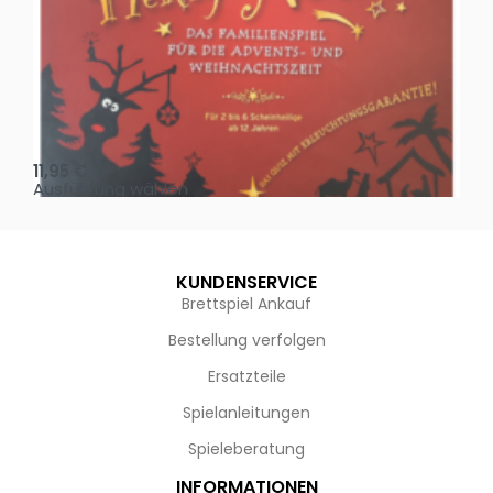
Oh, heilige Nacht!
2 D
11,95
€
4,
Ausführung wählen
Au
KUNDENSERVICE
Brettspiel Ankauf
Bestellung verfolgen
Ersatzteile
Spielanleitungen
Spieleberatung
INFORMATIONEN