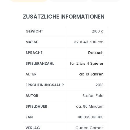
ZUSÄTZLICHE INFORMATIONEN
2100 g
GEWICHT
32 × 43 × 10 cm
MASSE
Deutsch
SPRACHE
für 2 bis 4 Spieler
SPIELERANZAHL
ab 10 Jahren
ALTER
2013
ERSCHEINUNGSJAHR
Stefan Feld
AUTOR
ca. 90 Minuten
SPIELDAUER
4010350611418
EAN
Queen Games
VERLAG