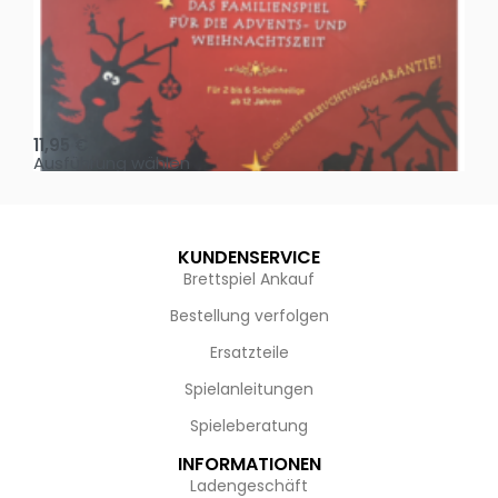
Oh, heilige Nacht!
2 D
11,95
€
4,
Ausführung wählen
Au
KUNDENSERVICE
Brettspiel Ankauf
Bestellung verfolgen
Ersatzteile
Spielanleitungen
Spieleberatung
INFORMATIONEN
Ladengeschäft