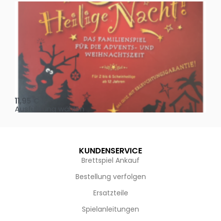
Oh, heilige Nacht!
2 D
11,95
€
4,
Ausführung wählen
Au
KUNDENSERVICE
Brettspiel Ankauf
Bestellung verfolgen
Ersatzteile
Spielanleitungen