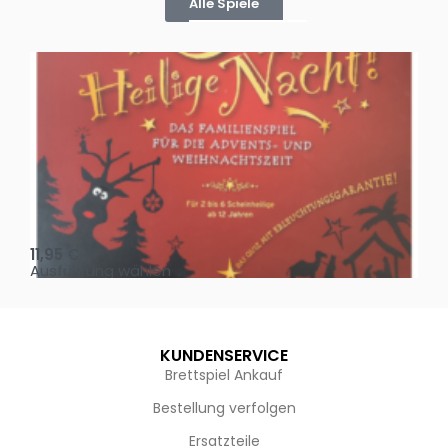
Alle Spiele
Oh, heilige Nacht!
2 D
11,95
€
4,
Ausführung wählen
Au
KUNDENSERVICE
Brettspiel Ankauf
Bestellung verfolgen
Ersatzteile