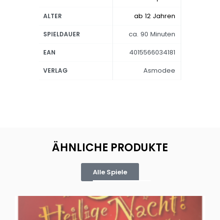
ab 12 Jahren
ALTER
ca. 90 Minuten
SPIELDAUER
4015566034181
EAN
Asmodee
VERLAG
ÄHNLICHE PRODUKTE
Alle Spiele