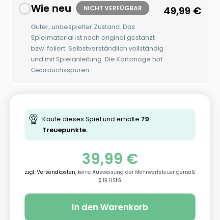
Wie neu
NICHT VERFÜGBAR
49,99
€
Guter, unbespielter Zustand. Das
Spielmaterial ist noch original gestanzt
bzw. foliert. Selbstverständlich vollständig
und mit Spielanleitung. Die Kartonage hat
Gebrauchsspuren.
Kaufe dieses Spiel und erhalte
79
Treuepunkte.
39,99
€
zzgl. Versandkosten
, keine Ausweisung der Mehrwertsteuer gemäß
§ 19 UStG
In den Warenkorb