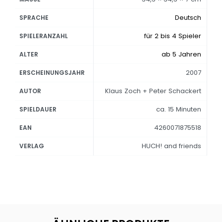
Deutsch
SPRACHE
für 2 bis 4 Spieler
SPIELERANZAHL
ab 5 Jahren
ALTER
2007
ERSCHEINUNGSJAHR
Klaus Zoch + Peter Schackert
AUTOR
ca. 15 Minuten
SPIELDAUER
4260071875518
EAN
HUCH! and friends
VERLAG