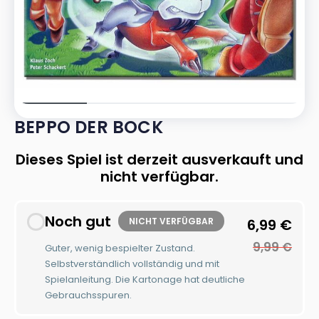
BEPPO DER BOCK
Dieses Spiel ist derzeit ausverkauft und
nicht verfügbar.
Noch gut
NICHT VERFÜGBAR
6,99
€
9,99
€
Guter, wenig bespielter Zustand.
Selbstverständlich vollständig und mit
Spielanleitung. Die Kartonage hat deutliche
Gebrauchsspuren.