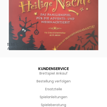
Oh, heilige Nacht!
2 D
11,95
€
4,
Ausführung wählen
Au
KUNDENSERVICE
Brettspiel Ankauf
Bestellung verfolgen
Ersatzteile
Spielanleitungen
Spieleberatung