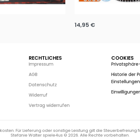
Puzzle 35 Teile Minnie +
Disney Guess the Film
14,95
€
g wählen
Ausführung wählen
RECHTLICHES
COOKIES
Impressum
Privatsphäre
AGB
Historie der 
Einstellunge
Datenschutz
Einwilligunge
Widerruf
Vertrag widerrufen
kosten. Für Lieferung oder sonstige Leistung gilt die Steuerbefreiung 
Stefanie Walter spiele4us © 2026. Alle Rechte vorbehalten.