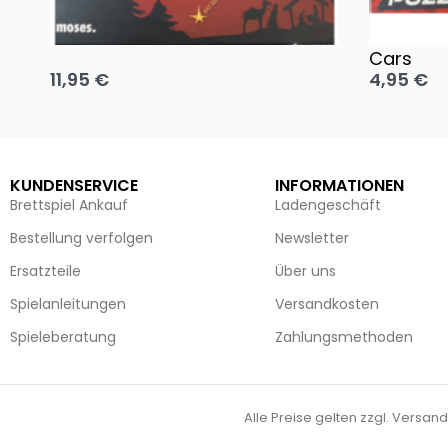
Oh, heilige Nacht!
2 Disney 
Cars
11,95
€
4,95
€
Ausführung wählen
Ausführun
KUNDENSERVICE
INFORMATIONEN
Brettspiel Ankauf
Ladengeschäft
Bestellung verfolgen
Newsletter
Ersatzteile
Über uns
Spielanleitungen
Versandkosten
Spieleberatung
Zahlungsmethoden
Alle Preise gelten zzgl. Versand