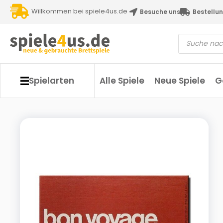
Willkommen bei spiele4us.de
Besuche uns
Bestellun
Spielarten
Alle Spiele
Neue Spiele
G