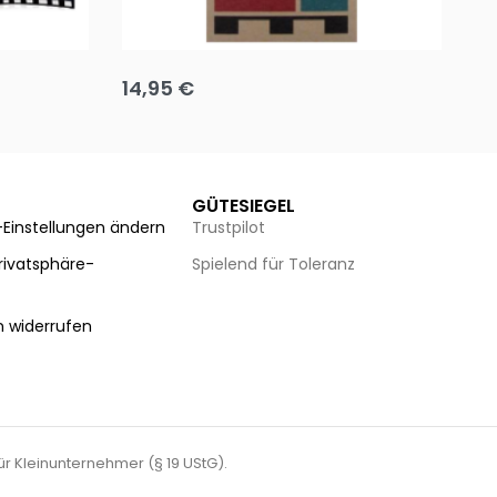
Team up
Ha
14,95
€
8
Ausführung wählen
Au
GÜTESIEGEL
-Einstellungen ändern
Trustpilot
Privatsphäre-
Spielend für Toleranz
n
n widerrufen
für Kleinunternehmer (§ 19 UStG).