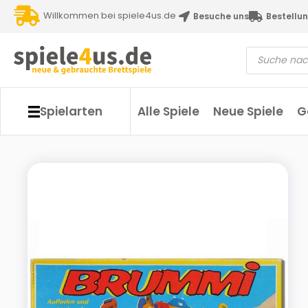
Willkommen bei spiele4us.de
Besuche uns
Bestellun
Spielarten
Alle Spiele
Neue Spiele
G