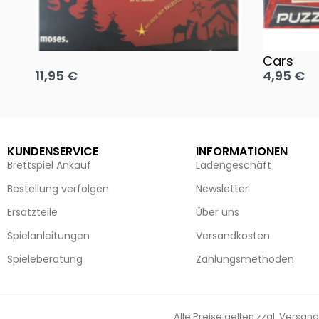
Oh, heilige Nacht!
2 Disney 
Cars
11,95
€
4,95
€
Ausführung wählen
Ausführun
KUNDENSERVICE
INFORMATIONEN
Brettspiel Ankauf
Ladengeschäft
Bestellung verfolgen
Newsletter
Ersatzteile
Über uns
Spielanleitungen
Versandkosten
Spieleberatung
Zahlungsmethoden
Alle Preise gelten zzgl. Versand