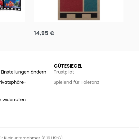
Team up
Ha
14,95
€
8
Ausführung wählen
Au
GÜTESIEGEL
-Einstellungen ändern
Trustpilot
Privatsphäre-
Spielend für Toleranz
n
n widerrufen
für Kleinunternehmer (§ 19 UStG).