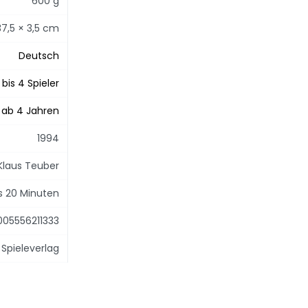
600 g
37,5 × 3,5 cm
Deutsch
 bis 4 Spieler
ab 4 Jahren
1994
Klaus Teuber
is 20 Minuten
005556211333
Spieleverlag