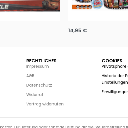
Puzzle 35 Teile Minnie +
Disney Guess the Film
14,95
€
g wählen
Ausführung wählen
RECHTLICHES
COOKIES
Impressum
Privatsphäre
AGB
Historie der 
Einstellunge
Datenschutz
Einwilligunge
Widerruf
Vertrag widerrufen
kosten. Für Lieferung oder sonstige Leistung gilt die Steuerbefreiung 