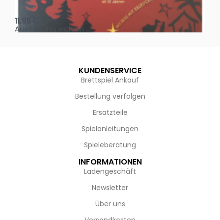
Oh, heilige Nacht!
2 D
11,95
€
4,
Ausführung wählen
Au
KUNDENSERVICE
Brettspiel Ankauf
Bestellung verfolgen
Ersatzteile
Spielanleitungen
Spieleberatung
INFORMATIONEN
Ladengeschäft
Newsletter
Über uns