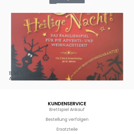
Oh, heilige Nacht!
2 D
11,95
€
4,
Ausführung wählen
Au
KUNDENSERVICE
Brettspiel Ankauf
Bestellung verfolgen
Ersatzteile