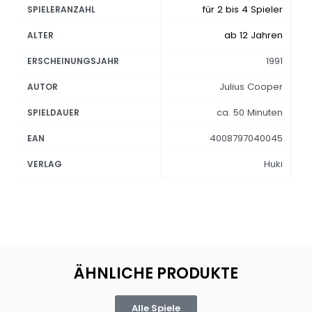
für 2 bis 4 Spieler
SPIELERANZAHL
ab 12 Jahren
ALTER
1991
ERSCHEINUNGSJAHR
Julius Cooper
AUTOR
ca. 50 Minuten
SPIELDAUER
4008797040045
EAN
Huki
VERLAG
ÄHNLICHE PRODUKTE
Alle Spiele