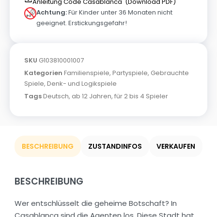
Anleitung Code Casablanca' (Download PDF)
Achtung:
Für Kinder unter 36 Monaten nicht
geeignet. Erstickungsgefahr!
SKU
G103810001007
Kategorien
Familienspiele
,
Partyspiele
,
Gebrauchte
Spiele
,
Denk- und Logikspiele
Tags
Deutsch
,
ab 12 Jahren
,
für 2 bis 4 Spieler
BESCHREIBUNG
ZUSTANDINFOS
VERKAUFEN
BESCHREIBUNG
Wer entschlüsselt die geheime Botschaft? In
Casablanca sind die Agenten los. Diese Stadt hat