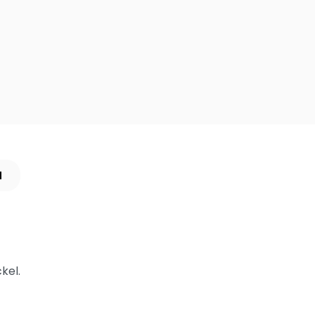
N
kel.