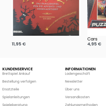
Oh, heilige Nacht!
2 Disney 
Cars
11,95
€
4,95
€
Ausführung wählen
Ausführun
KUNDENSERVICE
INFORMATIONEN
Brettspiel Ankauf
Ladengeschäft
Bestellung verfolgen
Newsletter
Ersatzteile
Über uns
Spielanleitungen
Versandkosten
Spieleberatung
Zahlungsmethoden