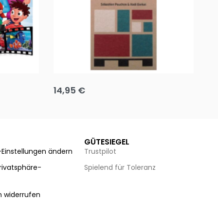
Team up
Ha
14,95
€
8
Ausführung wählen
Au
GÜTESIEGEL
-Einstellungen ändern
Trustpilot
Privatsphäre-
Spielend für Toleranz
n
n widerrufen