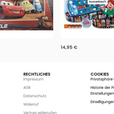
Ausverkauft
Puzzle 35 Teile Minnie +
Disney Guess the Film
14,95
€
g wählen
Ausführung wählen
RECHTLICHES
COOKIES
Impressum
Privatsphäre
AGB
Historie der 
Einstellunge
Datenschutz
Einwilligunge
Widerruf
Vertrag widerrufen