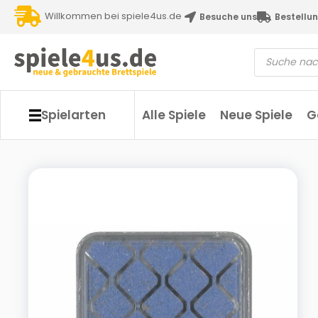
Willkommen bei spiele4us.de
Besuche uns
Bestellun
Spielarten
Alle Spiele
Neue Spiele
G