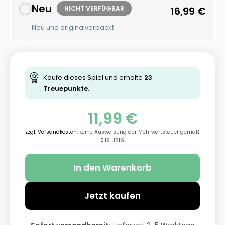
Neu
NICHT VERFÜGBAR
16,99
€
Neu und originalverpackt.
Kaufe dieses Spiel und erhalte
23
Treuepunkte.
11,99
€
zzgl. Versandkosten
, keine Ausweisung der Mehrwertsteuer gemäß
§ 19 UStG
In den Warenkorb
Jetzt kaufen