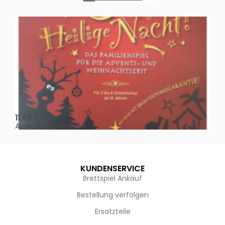
Oh, heilige Nacht!
2 D
11,95
€
4,
Ausführung wählen
Au
KUNDENSERVICE
Brettspiel Ankauf
Bestellung verfolgen
Ersatzteile