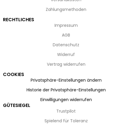
Zahlungsmethoden
RECHTLICHES
Impressum
AGB
Datenschutz
Widerruf
Vertrag widerrufen
COOKIES
Privatsphäre-Einstellungen ändern
Historie der Privatsphäre-Einstellungen
Einwilligungen widerrufen
GÜTESIEGEL
Trustpilot
Spielend für Toleranz