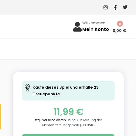
Willkommen
0
Mein Konto
0,00
€
Kaufe dieses Spiel und erhalte
23
Treuepunkte.
11,99
€
zzgl. Versandkosten
, keine Ausweisung der
Mehrwertsteuer gemäß § 19 UStG