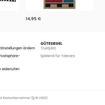
Team up
Ha
14,95
€
8
Ausführung wählen
Au
GÜTESIEGEL
-Einstellungen ändern
Trustpilot
Privatsphäre-
Spielend für Toleranz
n
n widerrufen
für Kleinunternehmer (§ 19 UStG).