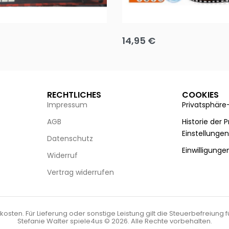
Puzzle 35 Teile Minnie +
Disney Guess the Film
14,95
€
g wählen
Ausführung wählen
RECHTLICHES
COOKIES
Impressum
Privatsphäre
AGB
Historie der 
Einstellunge
Datenschutz
Einwilligunge
Widerruf
Vertrag widerrufen
kosten. Für Lieferung oder sonstige Leistung gilt die Steuerbefreiung 
Stefanie Walter spiele4us © 2026. Alle Rechte vorbehalten.