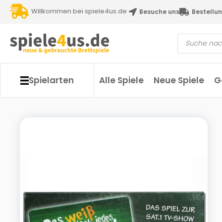
Willkommen bei spiele4us.de
Besuche uns
Bestellun
Spielarten
Alle Spiele
Neue Spiele
G