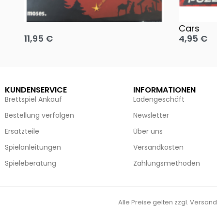
Oh, heilige Nacht!
2 Disney 
Cars
11,95
€
4,95
€
Ausführung wählen
Ausführun
KUNDENSERVICE
INFORMATIONEN
Brettspiel Ankauf
Ladengeschäft
Bestellung verfolgen
Newsletter
Ersatzteile
Über uns
Spielanleitungen
Versandkosten
Spieleberatung
Zahlungsmethoden
Alle Preise gelten zzgl. Versand