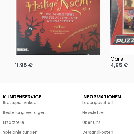
Oh, heilige Nacht!
2 Disney 
Cars
11,95
€
4,95
€
Ausführung wählen
Ausführun
KUNDENSERVICE
INFORMATIONEN
Brettspiel Ankauf
Ladengeschäft
Bestellung verfolgen
Newsletter
Ersatzteile
Über uns
Spielanleitungen
Versandkosten