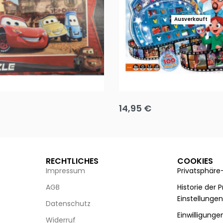
Ausverkauft
Puzzle 35 Teile Minnie +
Disney Guess the Film
14,95
€
g wählen
Ausführung wählen
RECHTLICHES
COOKIES
Impressum
Privatsphäre
AGB
Historie der 
Einstellunge
Datenschutz
Einwilligunge
Widerruf