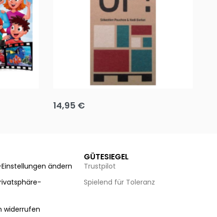
Team up
Ha
14,95
€
8
Ausführung wählen
Au
GÜTESIEGEL
-Einstellungen ändern
Trustpilot
Privatsphäre-
Spielend für Toleranz
n
n widerrufen