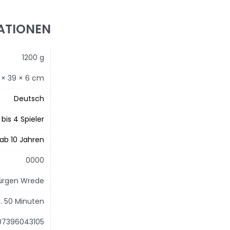
ATIONEN
1200 g
 × 39 × 6 cm
Deutsch
 bis 4 Spieler
ab 10 Jahren
0000
ürgen Wrede
. 50 Minuten
07396043105