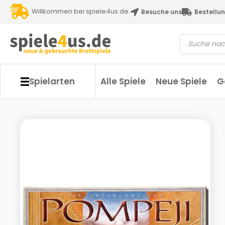
Willkommen bei spiele4us.de
Besuche uns
Bestellun
Spielarten
Alle Spiele
Neue Spiele
G