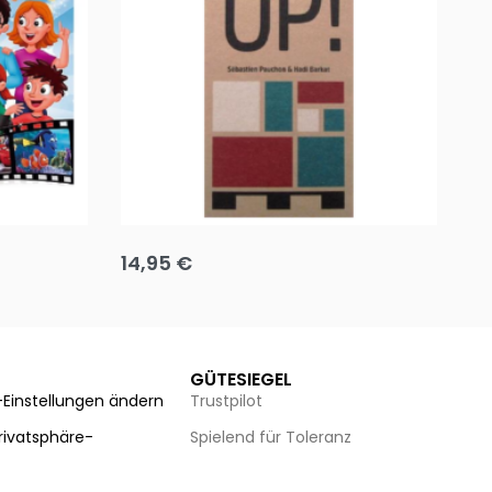
Team up
Ha
14,95
€
8
Ausführung wählen
Au
GÜTESIEGEL
-Einstellungen ändern
Trustpilot
Privatsphäre-
Spielend für Toleranz
n