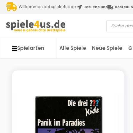
Willkommen bei spiele4us.de
Besuche uns
Bestellun
Spielarten
Alle Spiele
Neue Spiele
G