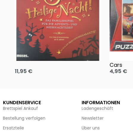
Oh, heilige Nacht!
2 Disney 
Cars
11,95
€
4,95
€
Ausführung wählen
Ausführun
KUNDENSERVICE
INFORMATIONEN
Brettspiel Ankauf
Ladengeschäft
Bestellung verfolgen
Newsletter
Ersatzteile
Über uns