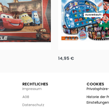
Ausverkauft
Puzzle 35 Teile Minnie +
Disney Guess the Film
14,95
€
g wählen
Ausführung wählen
RECHTLICHES
COOKIES
Impressum
Privatsphäre
AGB
Historie der 
Einstellunge
Datenschutz