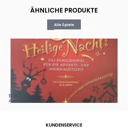
ÄHNLICHE PRODUKTE
Alle Spiele
Oh, heilige Nacht!
2 D
11,95
€
4,
Ausführung wählen
Au
KUNDENSERVICE