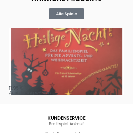
Alle Spiele
Oh, heilige Nacht!
2 D
11,95
€
4,
Ausführung wählen
Au
KUNDENSERVICE
Brettspiel Ankauf