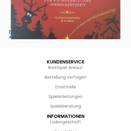
Oh, heilige Nacht!
2 D
11,95
€
4,
Ausführung wählen
Au
KUNDENSERVICE
Brettspiel Ankauf
Bestellung verfolgen
Ersatzteile
Spielanleitungen
Spieleberatung
INFORMATIONEN
Ladengeschäft